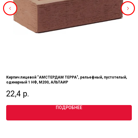
Кирпич лицевой "АМСТЕРДАМ ТЕРРА", рельефный, пустотелый,
Ки
одинарный 1 НФ, М200, АЛЬТАИР
НФ
22,4
р.
2
ПОДРОБНЕЕ