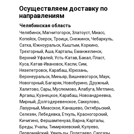
Осуществляем доставку по
направлениям
Челябинская область
Челябинск, Магнитогорск, Златоуст, Миасс,
Копейск, Озерск, Троицк, Снежинск, Чебаркуль,
Сатка, Южноуральск, Кыштым, Коркино,
Трехгорный, Аша, Карталы, Еманжелинск,
Верхний Уфалей, Усть-Катав, Бакал, Пласт,
Куса, Катав-Ивановск, Касли, Сим,
Нязепетровск, Карабаш, Юрюзань,
Верхнеуральск, Миньяр, Вишневогорск, Маук,
Новогорный, Багаряк, Новобурино, Дружный,
Халитово, Сары, Муслюмово, Алабуга, Метлино,
Аргаяш, Кузнецкое, Карабаш, Новоандреевка,
Мирный, Долгодеревенское, Саккулово,
Лазурный, Миасское, Канашево, Октябрьский,
Селезян, Лебедевка, Еткуль, Красногорский,
Кичигино, Фершампенуаз, Варна, Карталы,
Бреды, Учалы, Тимирязевский, Кулуево,
Первомайский, Увильды, Полетаево, Саргазы,