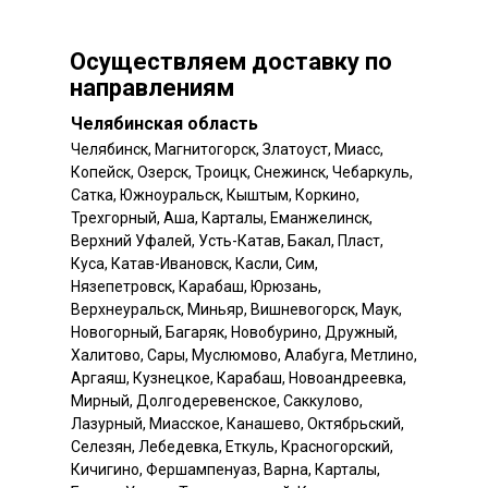
Осуществляем доставку по
направлениям
Челябинская область
Челябинск, Магнитогорск, Златоуст, Миасс,
Копейск, Озерск, Троицк, Снежинск, Чебаркуль,
Сатка, Южноуральск, Кыштым, Коркино,
Трехгорный, Аша, Карталы, Еманжелинск,
Верхний Уфалей, Усть-Катав, Бакал, Пласт,
Куса, Катав-Ивановск, Касли, Сим,
Нязепетровск, Карабаш, Юрюзань,
Верхнеуральск, Миньяр, Вишневогорск, Маук,
Новогорный, Багаряк, Новобурино, Дружный,
Халитово, Сары, Муслюмово, Алабуга, Метлино,
Аргаяш, Кузнецкое, Карабаш, Новоандреевка,
Мирный, Долгодеревенское, Саккулово,
Лазурный, Миасское, Канашево, Октябрьский,
Селезян, Лебедевка, Еткуль, Красногорский,
Кичигино, Фершампенуаз, Варна, Карталы,