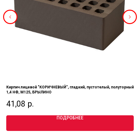
Кирпич лицевой "КОРИЧНЕВЫЙ", гладкий, пустотелый, полуторный
Кли
1,4 НФ, М125, БРЫЛИНО
НФ
41,08
р.
2
ПОДРОБНЕЕ