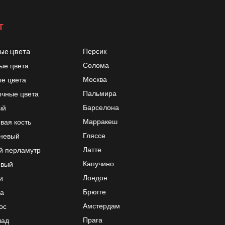
Т
Персик
ые цвета
Солома
ые цвета
Москва
е цвета
Пальмира
чные цвета
Барселона
ый
Марракеш
вая кость
Гляссе
невый
Латте
й перламутр
Капучино
овый
Лондон
и
Брюгге
а
Амстердам
ос
Прага
лад