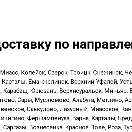
оставку по направл
 Миасс, Копейск, Озерск, Троицк, Снежинск, Ч
Карталы, Еманжелинск, Верхний Уфалей, Усть-К
к, Карабаш, Юрюзань, Верхнеуральск, Миньяр,
тово, Сары, Муслюмово, Алабуга, Метлино, Ар
енское, Саккулово, Лазурный, Миасское, Кан
Кичигино, Фершампенуаз, Варна, Карталы, Бред
Саргазы, Вознесенка, Красное Поле, Роза, Ту