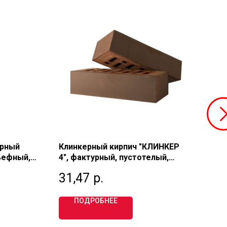
урный
Клинкерный кирпич "КЛИНКЕР
Кир
ьефный,
4", фактурный, пустотелый,
гла
й 1,35
одинарный 1 НФ, М300,
оди
31,47
р.
48
КИЙ
МАТТОНЕ
ПОДРОБНЕЕ