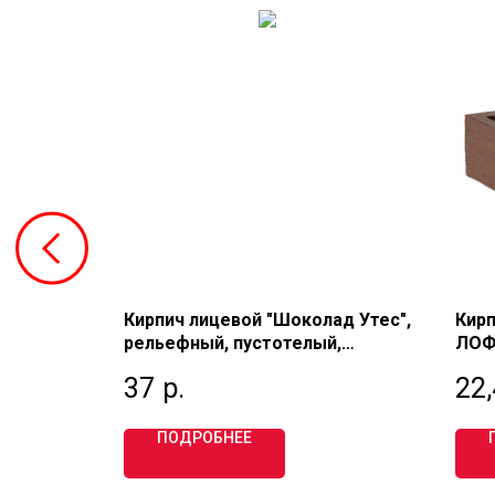
ЧНЕВЫЙ",
Кирпич лицевой "Шоколад Утес",
Кир
рельефный, пустотелый,
ЛОФТ
 КЕММА
одинарный 1 НФ, М150,
один
37
р.
22,
БЕЛЕБЕЕВСКИЙ
ПОДРОБНЕЕ