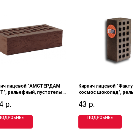
пич лицевой "АМСТЕРДАМ
Кирпич лицевой "Факт
", рельефный, пустотелый,
космос шоколад", рел
арный 1 НФ, М200, АЛЬТАИР
пустотелый, полуторны
4
р.
43
р.
НФ, М150, ВИНЗИЛИНС
ПОДРОБНЕЕ
ПОДРОБНЕЕ