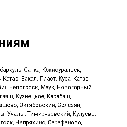
ениям
ебаркуль, Сатка, Южноуральск,
атав, Бакал, Пласт, Куса, Катав-
 Вишневогорск, Маук, Новогорный,
гаяш, Кузнецкое, Карабаш,
ашево, Октябрьский, Селезян,
ы, Учалы, Тимирязевский, Кулуево,
ргояк, Непряхино, Сарафаново,