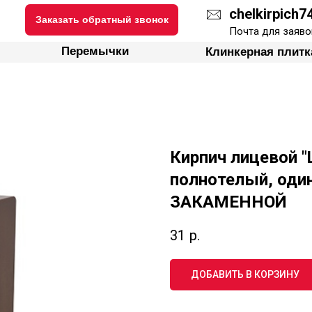
chelkirpich
Заказать обратный звонок
ки
Перемычки
Клинкерная плитка
Почта для заяво
Перемычки
Клинкерная плитк
Кирпич лицевой 
полнотелый, оди
ЗАКАМЕННОЙ
31
р.
ДОБАВИТЬ В КОРЗИНУ