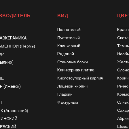
ЗВОДИТЕЛЬ
ВИД
ЦВЕ
Полнотелый
Красн
Пустотелый
Светл
ЛАВКЕРАМИКА
Клинкерный
Темны
АМЕННОЙ (Пермь)
Рядовой
Необы
ОР
Стеновые блоки
Желт
рылино)
Клинкерная плитка
Слоно
Кислотоупорный кирпич
Корич
НЕ
Лицевой кирпич
Речно
Р (Ижевск)
Гладкий
Крем
Фактурный
Сливк
Т
Сахар
 (Агаповский)
Абрик
ЛИНСКИЙ
Шоко
ЕЕВСКИЙ