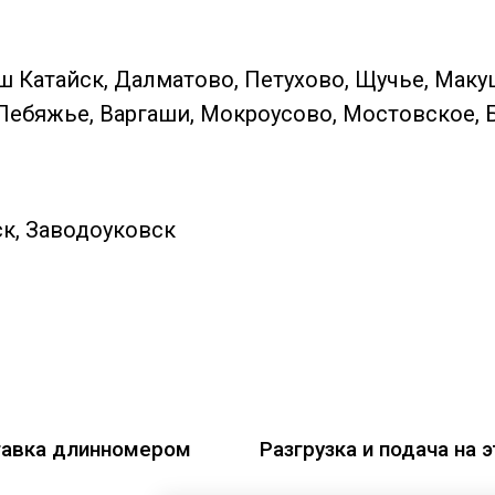
ш Катайск, Далматово, Петухово, Щучье, Маку
Лебяжье, Варгаши, Мокроусово, Мостовское, 
к, Заводоуковск
авка длинномером
Разгрузка и подача на 