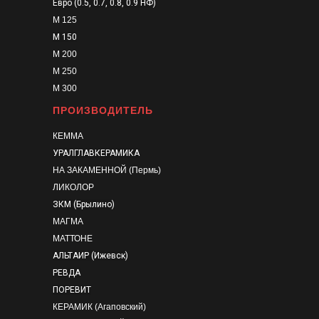
Евро (0.5, 0.7, 0.8, 0.9 НФ)
М 125
М 150
М 200
М 250
М 300
ПРОИЗВОДИТЕЛЬ
КЕММА
УРАЛГЛАВКЕРАМИКА
НА ЗАКАМЕННОЙ (Пермь)
ЛИКОЛОР
ЗКМ (Брылино)
МАГМА
МАТТОНЕ
АЛЬТАИР (Ижевск)
РЕВДА
ПОРЕВИТ
КЕРАМИК (Агаповский)