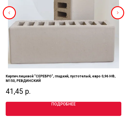
Кирпич лицевой "СЕРЕБРО", гладкий, пустотелый, евро 0,96 НФ,
Кир
М150, РЕВДИНСКИЙ
НФ,
41,45
р.
4
ПОДРОБНЕЕ