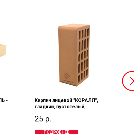
Ь -
Кирпич лицевой "КОРАЛЛ",
Кир
гладкий, пустотелый,
гла
 1 НФ,
полуторный 1,4 НФ, М150, НА
оди
25
р.
44
ЗАКАМЕННОЙ
ЛИ
ПОДРОБНЕЕ