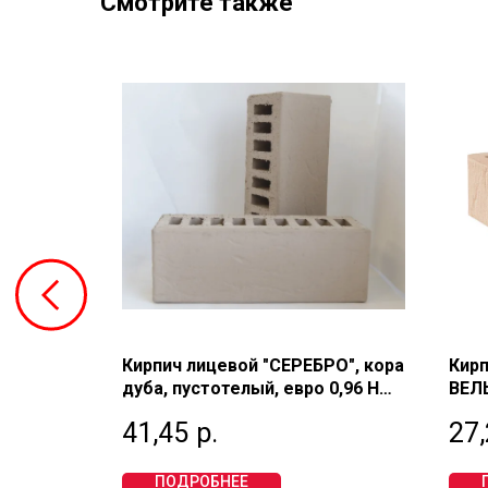
Смотрите также
Ь",
Кирпич лицевой "СЕРЕБРО", кора
Кирп
нарный 1
дуба, пустотелый, евро 0,96 НФ,
ВЕЛЬ
М150, РЕВДИНСКИЙ
пуст
41,45
р.
27,
М20
ПОДРОБНЕЕ