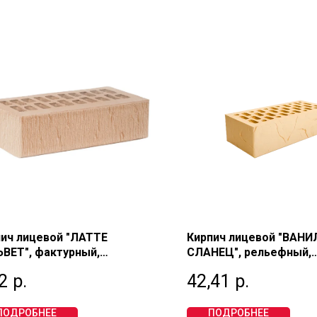
ич лицевой "ЛАТТЕ
Кирпич лицевой "ВАНИЛ
ВЕТ", фактурный,
СЛАНЕЦ", рельефный,
отелый, одинарный 1 НФ,
пустотелый, одинарный
2
р.
42,41
р.
0, АЛЬТАИР
М175, МАГМА
ПОДРОБНЕЕ
ПОДРОБНЕЕ