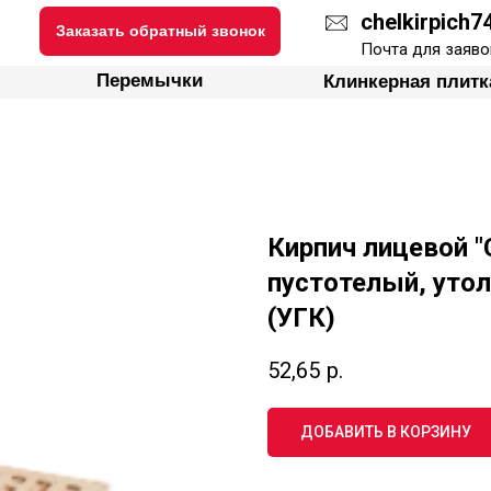
chelkirpich
Заказать обратный звонок
ки
Перемычки
Клинкерная плитка
Почта для заяво
Перемычки
Клинкерная плитк
Кирпич лицевой "
пустотелый, уто
(УГК)
52,65
р.
ДОБАВИТЬ В КОРЗИНУ