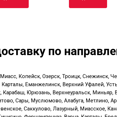
оставку по направл
 Миасс, Копейск, Озерск, Троицк, Снежинск, Ч
Карталы, Еманжелинск, Верхний Уфалей, Усть-К
к, Карабаш, Юрюзань, Верхнеуральск, Миньяр,
тово, Сары, Муслюмово, Алабуга, Метлино, Ар
енское, Саккулово, Лазурный, Миасское, Кан
Кичигино, Фершампенуаз, Варна, Карталы, Бред