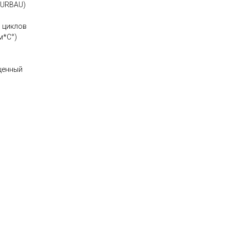
FURBAU)
 циклов
м*С°)
лщенный