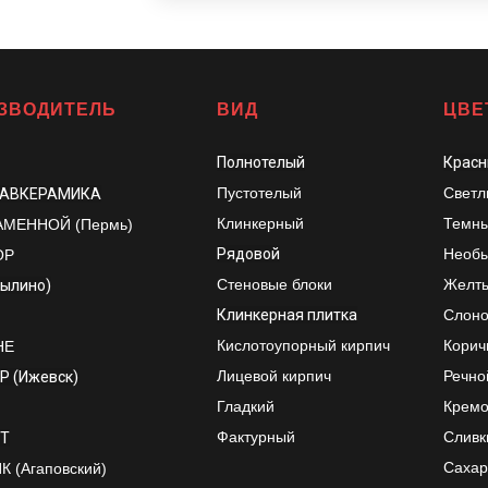
ЗВОДИТЕЛЬ
ВИД
ЦВЕ
Полнотелый
Красн
Пустотелый
Светл
ЛАВКЕРАМИКА
Клинкерный
Темны
АМЕННОЙ (Пермь)
Рядовой
Необы
ОР
Стеновые блоки
Желт
рылино)
Клинкерная плитка
Слоно
Кислотоупорный кирпич
Корич
НЕ
Лицевой кирпич
Речно
Р (Ижевск)
Гладкий
Крем
Фактурный
Сливк
Т
Сахар
 (Агаповский)