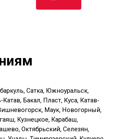
ениям
ебаркуль, Сатка, Южноуральск,
атав, Бакал, Пласт, Куса, Катав-
 Вишневогорск, Маук, Новогорный,
гаяш, Кузнецкое, Карабаш,
ашево, Октябрьский, Селезян,
ы, Учалы, Тимирязевский, Кулуево,