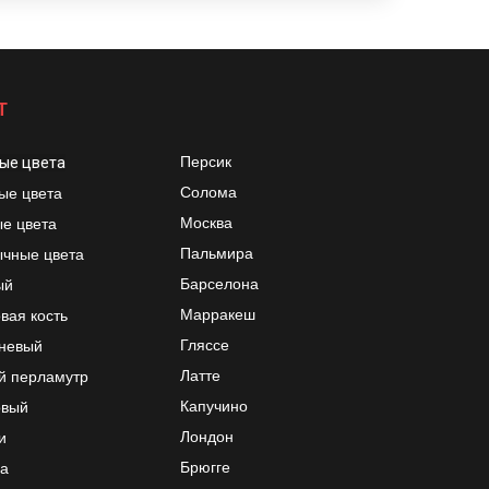
Т
Персик
ые цвета
Солома
ые цвета
Москва
е цвета
Пальмира
чные цвета
Барселона
ый
Марракеш
вая кость
Гляссе
невый
Латте
й перламутр
Капучино
овый
Лондон
и
Брюгге
а