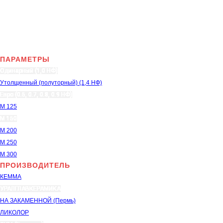
ПАРАМЕТРЫ
Одинарный (1,0 НФ)
Утолщенный (полуторный) (1,4 НФ)
Евро (0.5, 0.7, 0.8, 0.9 НФ)
М 125
М 150
М 200
М 250
М 300
ПРОИЗВОДИТЕЛЬ
КЕММА
УРАЛГЛАВКЕРАМИКА
НА ЗАКАМЕННОЙ (Пермь)
ЛИКОЛОР