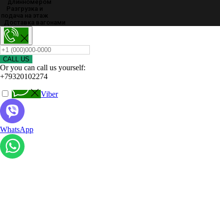
длинномером
Разгрузка и
подача на этаж
Доставка вагонами
CALL US
Or you can call us yourself:
+79320102274
Viber
WhatsApp