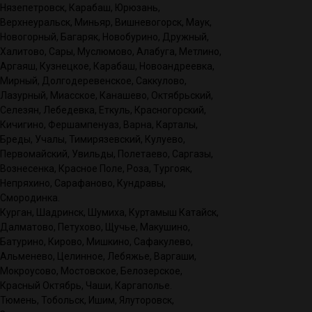
Нязепетровск, Карабаш, Юрюзань,
Верхнеуральск, Миньяр, Вишневогорск, Маук,
Новогорный, Багаряк, Новобурино, Дружный,
Халитово, Сары, Муслюмово, Алабуга, Метлино,
Аргаяш, Кузнецкое, Карабаш, Новоандреевка,
Мирный, Долгодеревенское, Саккулово,
Лазурный, Миасское, Канашево, Октябрьский,
Селезян, Лебедевка, Еткуль, Красногорский,
Кичигино, Фершампенуаз, Варна, Карталы,
Бреды, Учалы, Тимирязевский, Кулуево,
Первомайский, Увильды, Полетаево, Саргазы,
Вознесенка, Красное Поле, Роза, Тургояк,
Непряхино, Сарафаново, Кундравы,
Смородинка.
Курган, Шадринск, Шумиха, Куртамыш Катайск,
Далматово, Петухово, Щучье, Макушино,
Батурино, Кирово, Мишкино, Сафакулево,
Альменево, Целинное, Лебяжье, Варгаши,
Мокроусово, Мостовское, Белозерское,
Красный Октябрь, Чаши, Каргаполье.
Тюмень, Тобольск, Ишим, Ялуторовск,