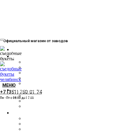
Официальный магазин от заводов
Главная
Кирпич
Лицевой
Рядовой
Клинкерный
Силикатный
Кислотоупорный
МЕНЮ
Стеновые блоки
+7 (351) 750-01-74
Газобетонные блоки
Пн - Пт с 08.00 до 17.00
Керамические блоки
Силикатные блоки
Перемычки
Для газоблока
Для пеноблока
Для керамического блока и кирпича