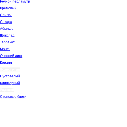
Речной перламутр
Кремовый
Сливки
Сахара
Абрикос
Шоколад
Терракот
Мокко
Осенний лист
Коралл
Полнотелый
Пустотелый
Клинкерный
Рядовой
Стеновые блоки
Клинкерная плитка
Кислотоупорный кирпич
Лицевой кирпич
Гладкий