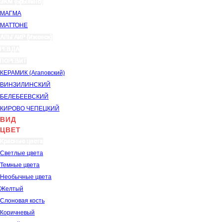
ЗКМ (Брылино)
МАГМА
МАТТОНЕ
АЛЬТАИР (Ижевск)
РЕВДА
ПОРЕВИТ
КЕРАМИК (Агаповский)
ВИНЗИЛИНСКИЙ
БЕЛЕБЕЕВСКИЙ
КИРОВО ЧЕПЕЦКИЙ
ВИД
ЦВЕТ
Красные цвета
Светлые цвета
Темные цвета
Необычные цвета
Желтый
Слоновая кость
Коричневый