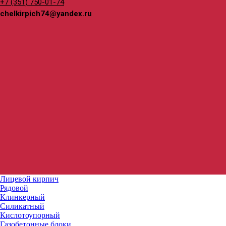
+7 (351) 750-01-74
chelkirpich74@yandex.ru
Лицевой кирпич
Рядовой
Клинкерный
Силикатный
Кислотоупорный
Газобетонные блоки