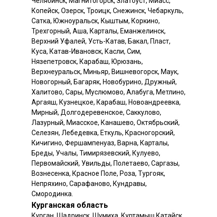
Челябинск, Магнитогорск, Златоуст, Миасс,
Копейск, Озерск, Троицк, Снежинск, Чебаркуль,
Сатка, Южноуральск, Кыштым, Коркино,
Трехгорный, Аша, Карталы, Еманжелинск,
Верхний Уфалей, Усть-Катав, Бакал, Пласт,
Куса, Катав-Ивановск, Касли, Сим,
Нязепетровск, Карабаш, Юрюзань,
Верхнеуральск, Миньяр, Вишневогорск, Маук,
Новогорный, Багаряк, Новобурино, Дружный,
Халитово, Сары, Муслюмово, Алабуга, Метлино,
Аргаяш, Кузнецкое, Карабаш, Новоандреевка,
Мирный, Долгодеревенское, Саккулово,
Лазурный, Миасское, Канашево, Октябрьский,
Селезян, Лебедевка, Еткуль, Красногорский,
Кичигино, Фершампенуаз, Варна, Карталы,
Бреды, Учалы, Тимирязевский, Кулуево,
Первомайский, Увильды, Полетаево, Саргазы,
Вознесенка, Красное Поле, Роза, Тургояк,
Непряхино, Сарафаново, Кундравы,
Смородинка.
Курганская область
Курган, Шадринск, Шумиха, Куртамыш Катайск,