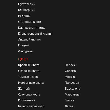
Пустотелый
Клинкерный
Рядовой
Стеновые блоки
Клинкерная плитка
Кислотоупорный кирпич
Лицевой кирпич
Гладкий
Фактурный
ЦВЕТ
Красные цвета
Персик
Светлые цвета
Солома
Темные цвета
Москва
Необычные цвета
Пальмира
Желтый
Барселона
Слоновая кость
Марракеш
Коричневый
Гляссе
Речной перламутр
Латте