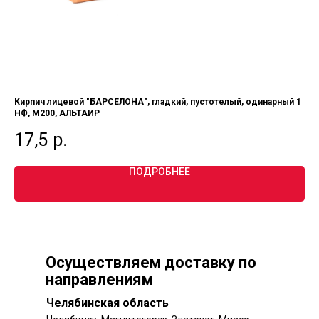
1,4
Кирпич лицевой "БАРСЕЛОНА", гладкий, пустотелый, одинарный 1
Кир
НФ, М200, АЛЬТАИР
по
17,5
р.
2
ПОДРОБНЕЕ
Осуществляем доставку по
направлениям
Челябинская область