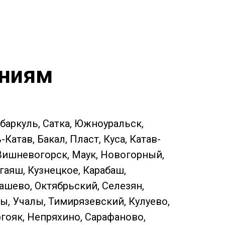
ениям
ебаркуль, Сатка, Южноуральск,
атав, Бакал, Пласт, Куса, Катав-
 Вишневогорск, Маук, Новогорный,
гаяш, Кузнецкое, Карабаш,
ашево, Октябрьский, Селезян,
ы, Учалы, Тимирязевский, Кулуево,
ргояк, Непряхино, Сарафаново,