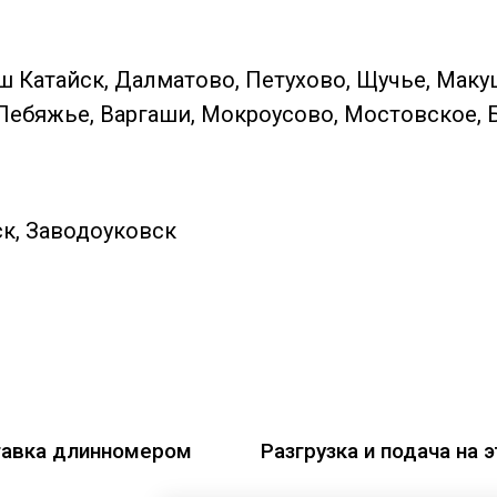
ш Катайск, Далматово, Петухово, Щучье, Маку
Лебяжье, Варгаши, Мокроусово, Мостовское, 
к, Заводоуковск
авка длинномером
Разгрузка и подача на 