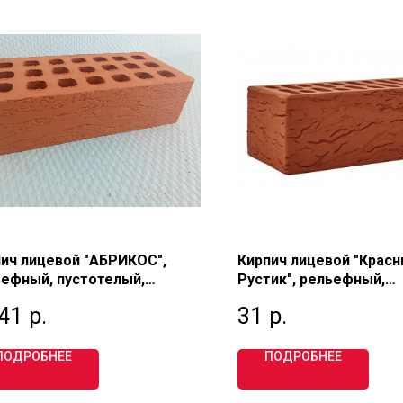
ич лицевой "АБРИКОС",
Кирпич лицевой "Крас
ефный, пустотелый,
Рустик", рельефный,
торный 1,4 НФ, М125,
пустотелый, полуторны
,41
р.
31
р.
ЛИНО
М150, БЕЛЕБЕЕВСКИЙ
ПОДРОБНЕЕ
ПОДРОБНЕЕ