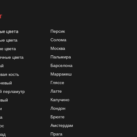
Т
Персик
ые цвета
Солома
ые цвета
Москва
е цвета
Пальмира
чные цвета
Барселона
ый
Марракеш
вая кость
Гляссе
невый
Латте
й перламутр
Капучино
овый
Лондон
и
Брюгге
а
Амстердам
ос
Прага
лад