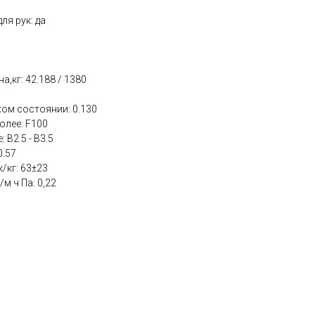
ля рук: да
а,кг: 42.188 / 1380
ом состоянии: 0.130
олее: F100
 В2.5 - В3.5
0.57
/кг: 63±23
м ч Па: 0,22