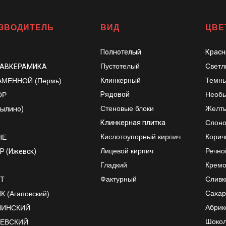
ЗВОДИТЕЛЬ
ВИД
ЦВЕ
Полнотелый
Красн
Пустотелый
Светл
ЛАВКЕРАМИКА
Клинкерный
Темны
АМЕННОЙ (Пермь)
Рядовой
Необы
ОР
Стеновые блоки
Желт
рылино)
Клинкерная плитка
Слоно
Кислотоупорный кирпич
Корич
НЕ
Лицевой кирпич
Речно
Р (Ижевск)
Гладкий
Крем
Фактурный
Сливк
Т
Сахар
 (Агаповский)
Абрик
ЛИНСКИЙ
Шоко
ЕЕВСКИЙ