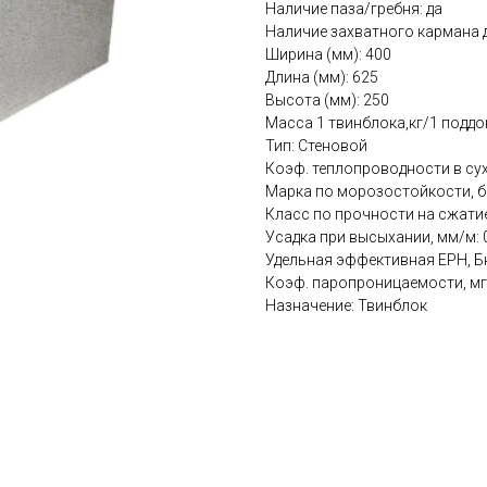
Наличие паза/гребня: да
Наличие захватного кармана д
Ширина (мм): 400
Длина (мм): 625
Высота (мм): 250
Масса 1 твинблока,кг/1 поддон
Тип: Стеновой
Коэф. теплопроводности в сух
Марка по морозостойкости, б
Класс по прочности на сжатие:
Усадка при высыхании, мм/м: 
Удельная эффективная ЕРН, Бк
Коэф. паропроницаемости, мг/
Назначение: Твинблок