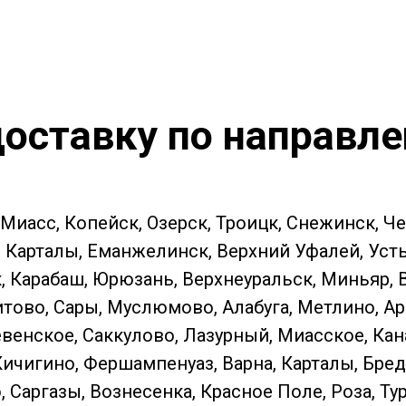
оставку по направл
 Миасс, Копейск, Озерск, Троицк, Снежинск, Ч
Карталы, Еманжелинск, Верхний Уфалей, Усть-К
к, Карабаш, Юрюзань, Верхнеуральск, Миньяр,
тово, Сары, Муслюмово, Алабуга, Метлино, Ар
енское, Саккулово, Лазурный, Миасское, Кан
Кичигино, Фершампенуаз, Варна, Карталы, Бред
Саргазы, Вознесенка, Красное Поле, Роза, Ту