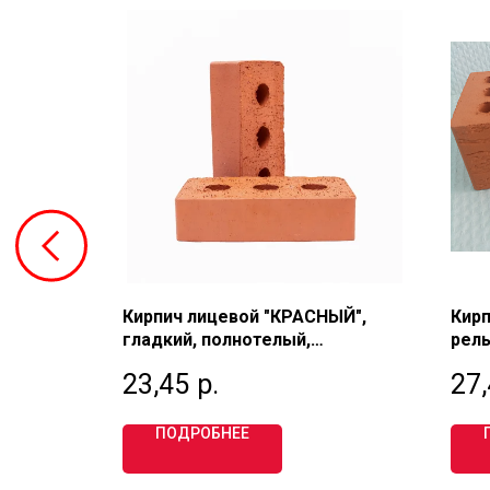
ый
Кирпич лицевой "КРАСНЫЙ",
Кирп
гладкий, полнотелый,
рель
й 1,35
одинарный 1 НФ, М200,
полу
23,45
р.
27
КИЙ
РЕВДИНСКИЙ
БРЫ
ПОДРОБНЕЕ