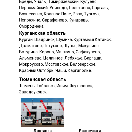
Бреды, Учалы, Тимирязевский, Кулуево,
Первомайский, Увильды, Полетаево, Саргазы,
Вознесенка, Красное Поле, Роза, Тургояк,
Непряхино, Сарафаново, Кундравы,
Смородинка.
Курганская область
Курган, Шадринск, Шумиха, Куртамыш Катайск,
Далматово, Петухово, Щучье, Макушино,
Батурино, Кирово, Мишкино, Сафакулево,
Альменево, Целинное, Лебяжье, Варгаши,
Мокроусово, Мостовское, Белозерское,
Красный Октябрь, Чаши, Каргаполье.
Тюменская область
Тюмень, Тобольск, Ишим, Ялуторовск,
Заводоуковск
Доставка
Разгрузка и