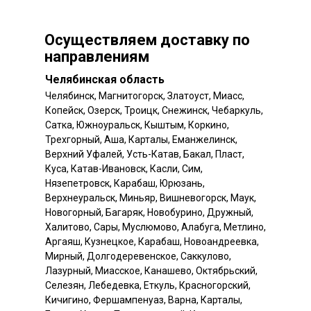
Осуществляем доставку по
направлениям
Челябинская область
Челябинск, Магнитогорск, Златоуст, Миасс,
Копейск, Озерск, Троицк, Снежинск, Чебаркуль,
Сатка, Южноуральск, Кыштым, Коркино,
Трехгорный, Аша, Карталы, Еманжелинск,
Верхний Уфалей, Усть-Катав, Бакал, Пласт,
Куса, Катав-Ивановск, Касли, Сим,
Нязепетровск, Карабаш, Юрюзань,
Верхнеуральск, Миньяр, Вишневогорск, Маук,
Новогорный, Багаряк, Новобурино, Дружный,
Халитово, Сары, Муслюмово, Алабуга, Метлино,
Аргаяш, Кузнецкое, Карабаш, Новоандреевка,
Мирный, Долгодеревенское, Саккулово,
Лазурный, Миасское, Канашево, Октябрьский,
Селезян, Лебедевка, Еткуль, Красногорский,
Кичигино, Фершампенуаз, Варна, Карталы,