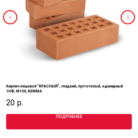
Кирпич лицевой "КРАСНЫЙ", гладкий, пустотелый, одинарный
Ки
1НФ, М150, КЕММА
по
20
р.
2
ПОДРОБНЕЕ