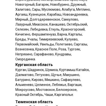
Новогорный, Багаряк, Новобурино, Дружный,
Халитово, Сары, Муслюмово, Алабуга, Метлино,
Аргаяш, Кузнецкое, Карабаш, Новоандреевка,
Мирный, Долгодеревенское, Саккулово,
Лазурный, Миасское, Канашево, Октябрьский,
Селезян, Лебедевка, Еткуль, Красногорский,
Кичигино, Фершампенуаз, Варна, Карталы,
Бреды, Учалы, Тимирязевский, Кулуево,
Первомайский, Увильды, Полетаево, Саргазы,
Вознесенка, Красное Поле, Роза, Тургояк,
Непряхино, Сарафаново, Кундравы,
Смородинка.
Курганская область
Курган, Шадринск, Шумиха, Куртамыш Катайск,
Далматово, Петухово, Щучье, Макушино,
Батурино, Кирово, Мишкино, Сафакулево,
Альменево, Целинное, Лебяжье, Варгаши,
Мокроусово, Мостовское, Белозерское,
Красный Октябрь, Чаши, Каргаполье.
Тюменская область