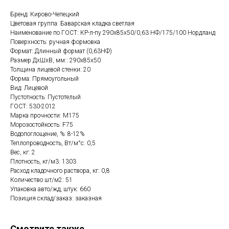
Бренд: Кирово-Чепецкий
Цветовая группа: Баварская кладка светлая
Наименование по ГОСТ: КР-л-пу 290х85х50/0,63 НФ/175/100 Нордланд
Поверхность: ручная формовка
Формат: Длинный формат (0,63НФ)
Размер ДхШхВ, мм:: 290х85х50
Толщина лицевой стенки: 20
Форма: Прямоугольный
Вид: Лицевой
Пустотность: Пустотелый
ГОСТ: 530-2012
Марка прочности: М175
Морозостойкость: F75
Водопоглощение, %: 8-12%
Теплопроводность, Вт/м°с: 0,5
Вес, кг: 2
Плотность, кг/м3: 1303
Расход кладочного раствора, кг: 0,8
Количество шт/м2: 51
Упаковка авто/жд, штук: 660
Позиция склад/заказ: заказная
Смотрите также