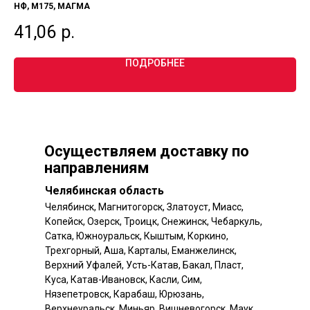
НФ, М175, МАГМА
М1
41,06
р.
3
ПОДРОБНЕЕ
Осуществляем доставку по
направлениям
Челябинская область
Челябинск, Магнитогорск, Златоуст, Миасс,
Копейск, Озерск, Троицк, Снежинск, Чебаркуль,
Сатка, Южноуральск, Кыштым, Коркино,
Трехгорный, Аша, Карталы, Еманжелинск,
Верхний Уфалей, Усть-Катав, Бакал, Пласт,
Куса, Катав-Ивановск, Касли, Сим,
Нязепетровск, Карабаш, Юрюзань,
Верхнеуральск, Миньяр, Вишневогорск, Маук,