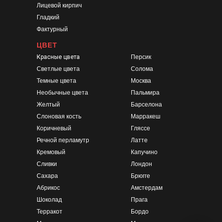
Лицевой кирпич
Гладкий
Фактурный
ЦВЕТ
Красные цвета
Персик
Светлые цвета
Солома
Темные цвета
Москва
Необычные цвета
Пальмира
Желтый
Барселона
Слоновая кость
Марракеш
Коричневый
Гляссе
Речной перламутр
Латте
Кремовый
Капучино
Сливки
Лондон
Сахара
Брюгге
Абрикос
Амстердам
Шоколад
Прага
Терракот
Бордо