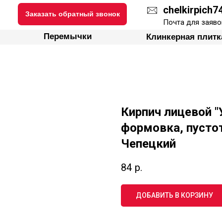
chelkirpich
Заказать обратный звонок
Почта для заяво
ки
Перемычки
Клинкерная плитка
Перемычки
Клинкерная плитк
Кирпич лицевой "
формовка, пустот
Чепецкий
84
р.
ДОБАВИТЬ В КОРЗИНУ