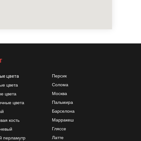
Т
Персик
ые цвета
Солома
ые цвета
Москва
е цвета
Пальмира
чные цвета
Барселона
ый
Марракеш
вая кость
Гляссе
невый
Латте
й перламутр