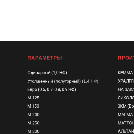
ПАРАМЕТРЫ
ПРОИ
Одинарный (1,0 НФ)
КЕММА
Утолщенный (полуторный) (1,4 НФ)
УРАЛГ
Евро (0.5, 0.7, 0.8, 0.9 НФ)
НА ЗАК
М 125
ЛИКОЛ
М 150
ЗКМ (Б
М 200
МАГМА
М 250
МАТТО
М 300
АЛЬТАИ