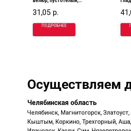
велюр, пустотелый,
глад
утолщенный 1,4 НФ, М150,
полу
31,05
р.
41
Фурбау (УГК)
БРЫ
ПОДРОБНЕЕ
Осуществляем д
Челябинская область
Челябинск, Магнитогорск, Златоуст,
Кыштым, Коркино, Трехгорный, Аша, 
Ивановск, Касли, Сим, Нязепетровс