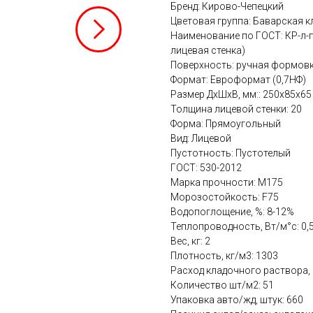
Бренд: Кирово-Чепецкий
Цветовая группа: Баварская к
Наименование по ГОСТ: КР-л-п
лицевая стенка)
Поверхность: ручная формов
Формат: Евроформат (0,7НФ)
Размер ДхШхВ, мм:: 250х85х65
Толщина лицевой стенки: 20
Форма: Прямоугольный
Вид: Лицевой
Пустотность: Пустотелый
ГОСТ: 530-2012
Марка прочности: М175
Морозостойкость: F75
Водопоглощение, %: 8-12%
Теплопроводность, Вт/м°с: 0,
Вес, кг: 2
Плотность, кг/м3: 1303
Расход кладочного раствора, к
Количество шт/м2: 51
Упаковка авто/жд, штук: 660