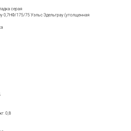
ладка серая
у 0,7НФ/175/75 Уэльс Эдельграу (утолщенная
ка
5
г: 0,8