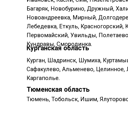
Багаряк, Новобурино, Дружный, Хали
Новоандреевка, Мирный, Долгодерев
Лебедевка, Еткуль, Красногорский, 
Первомайский, Увильды, Полетаево, 
Кундравы, Смородинка.
Курганская область
Курган, Шадринск, Шумиха, Куртамы
Сафакулево, Альменево, Целинное, 
Каргаполье.
Тюменская область
Тюмень, Тобольск, Ишим, Ялуторовс