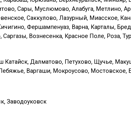
тово, Сары, Муслюмово, Алабуга, Метлино, Ар
енское, Саккулово, Лазурный, Миасское, Кан
Кичигино, Фершампенуаз, Варна, Карталы, Бред
Саргазы, Вознесенка, Красное Поле, Роза, Ту
ш Катайск, Далматово, Петухово, Щучье, Маку
Лебяжье, Варгаши, Мокроусово, Мостовское, 
к, Заводоуковск