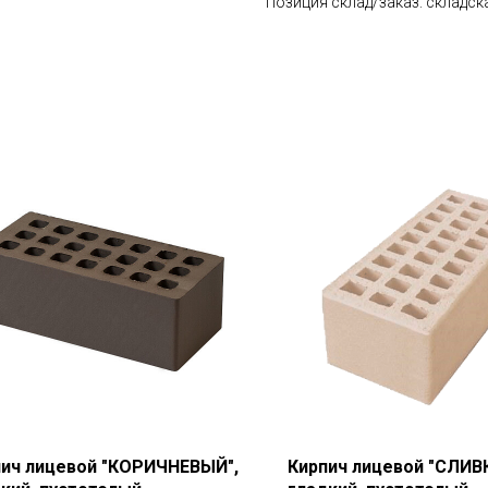
Позиция склад/заказ: складск
пич лицевой "КОРИЧНЕВЫЙ",
Кирпич лицевой "СЛИВК