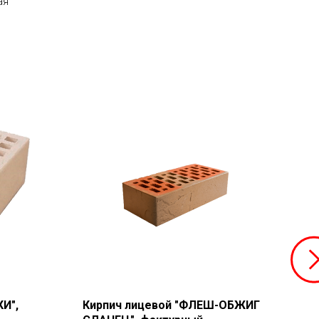
ая
И",
Кирпич лицевой "ФЛЕШ-ОБЖИГ
Кир