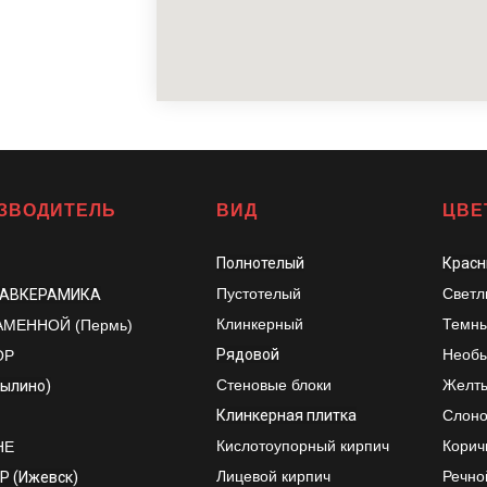
ЗВОДИТЕЛЬ
ВИД
ЦВЕ
Полнотелый
Красн
Пустотелый
Светл
ЛАВКЕРАМИКА
Клинкерный
Темны
АМЕННОЙ (Пермь)
Рядовой
Необы
ОР
Стеновые блоки
Желт
рылино)
Клинкерная плитка
Слоно
Кислотоупорный кирпич
Корич
НЕ
Лицевой кирпич
Речно
Р (Ижевск)