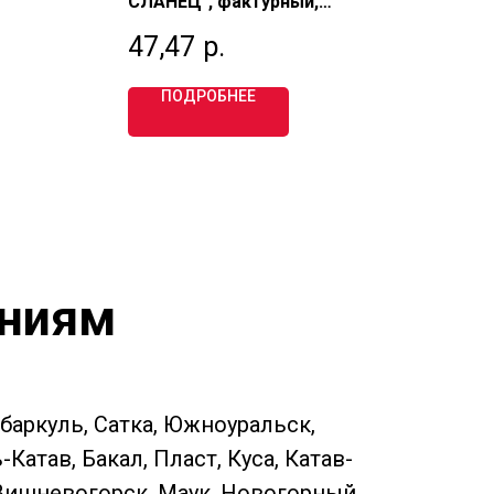
СЛАНЕЦ", фактурный,
руч
75,
пустотелый, одинарный 1 НФ,
евр
47,47
р.
69
М175, МАГМА
ПОДРОБНЕЕ
ениям
ебаркуль, Сатка, Южноуральск,
атав, Бакал, Пласт, Куса, Катав-
 Вишневогорск, Маук, Новогорный,