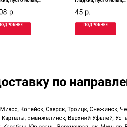
кий, пустотелый,
гладкий, пустотелый,
торный 1,4 НФ, М125,
полуторный 1,4 НФ, М1
,08
р.
45
р.
ЛИНО
РЕВДИНСКИЙ
ПОДРОБНЕЕ
ПОДРОБНЕЕ
оставку по направл
 Миасс, Копейск, Озерск, Троицк, Снежинск, Ч
Карталы, Еманжелинск, Верхний Уфалей, Усть-К
к, Карабаш, Юрюзань, Верхнеуральск, Миньяр,