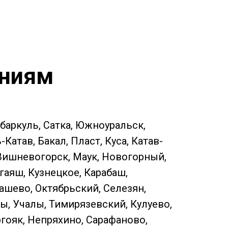
ениям
ебаркуль, Сатка, Южноуральск,
атав, Бакал, Пласт, Куса, Катав-
 Вишневогорск, Маук, Новогорный,
гаяш, Кузнецкое, Карабаш,
ашево, Октябрьский, Селезян,
ы, Учалы, Тимирязевский, Кулуево,
ргояк, Непряхино, Сарафаново,