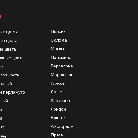
Т
Персик
ые цвета
Солома
ые цвета
Москва
е цвета
Пальмира
чные цвета
Барселона
ый
Марракеш
вая кость
Гляссе
невый
Латте
й перламутр
Капучино
овый
Лондон
и
Брюгге
а
Амстердам
ос
Прага
лад