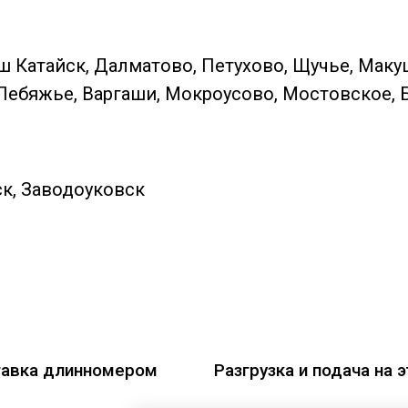
ш Катайск, Далматово, Петухово, Щучье, Маку
Лебяжье, Варгаши, Мокроусово, Мостовское, 
к, Заводоуковск
авка длинномером
Разгрузка и подача на 