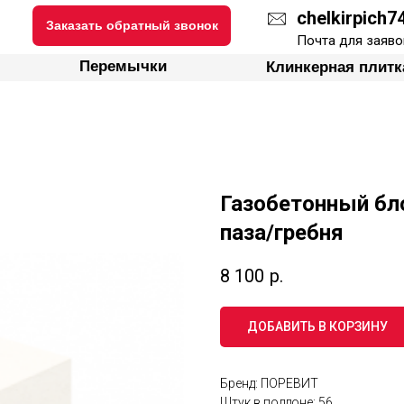
chelkirpich
Заказать обратный звонок
ки
Перемычки
Клинкерная плитка
Почта для заяво
Перемычки
Клинкерная плитк
Газобетонный бл
паза/гребня
8 100
р.
ДОБАВИТЬ В КОРЗИНУ
Бренд: ПОРЕВИТ
Штук в поддоне: 56