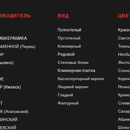
ЗВОДИТЕЛЬ
ВИД
ЦВЕ
Полнотелый
Красн
Пустотелый
Светл
ЛАВКЕРАМИКА
Клинкерный
Темны
АМЕННОЙ (Пермь)
Рядовой
Необы
ОР
Стеновые блоки
Желт
рылино)
Клинкерная плитка
Слоно
Кислотоупорный кирпич
Корич
НЕ
Лицевой кирпич
Речно
Р (Ижевск)
Гладкий
Крем
Фактурный
Сливк
Т
Сахар
 (Агаповский)
Абрик
ЛИНСКИЙ
Шоко
ЕЕВСКИЙ