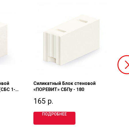
овой
Силикатный Блок стеновой
Газ
(СБС 1-
«ПОРЕВИТ» СБПу - 180
БПU
165
р.
7 
ПОДРОБНЕЕ