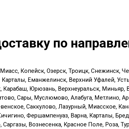
оставку по направл
 Миасс, Копейск, Озерск, Троицк, Снежинск, Ч
Карталы, Еманжелинск, Верхний Уфалей, Усть-К
к, Карабаш, Юрюзань, Верхнеуральск, Миньяр,
тово, Сары, Муслюмово, Алабуга, Метлино, Ар
енское, Саккулово, Лазурный, Миасское, Кан
Кичигино, Фершампенуаз, Варна, Карталы, Бред
Саргазы, Вознесенка, Красное Поле, Роза, Ту