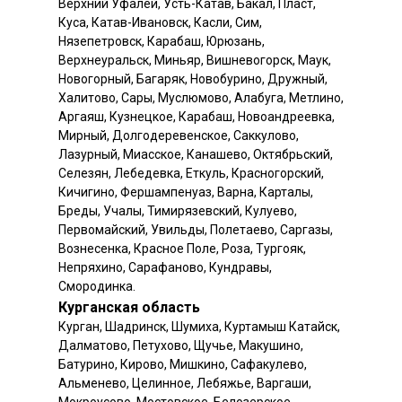
Верхний Уфалей, Усть-Катав, Бакал, Пласт,
Куса, Катав-Ивановск, Касли, Сим,
Нязепетровск, Карабаш, Юрюзань,
Верхнеуральск, Миньяр, Вишневогорск, Маук,
Новогорный, Багаряк, Новобурино, Дружный,
Халитово, Сары, Муслюмово, Алабуга, Метлино,
Аргаяш, Кузнецкое, Карабаш, Новоандреевка,
Мирный, Долгодеревенское, Саккулово,
Лазурный, Миасское, Канашево, Октябрьский,
Селезян, Лебедевка, Еткуль, Красногорский,
Кичигино, Фершампенуаз, Варна, Карталы,
Бреды, Учалы, Тимирязевский, Кулуево,
Первомайский, Увильды, Полетаево, Саргазы,
Вознесенка, Красное Поле, Роза, Тургояк,
Непряхино, Сарафаново, Кундравы,
Смородинка.
Курганская область
Курган, Шадринск, Шумиха, Куртамыш Катайск,
Далматово, Петухово, Щучье, Макушино,
Батурино, Кирово, Мишкино, Сафакулево,
Альменево, Целинное, Лебяжье, Варгаши,