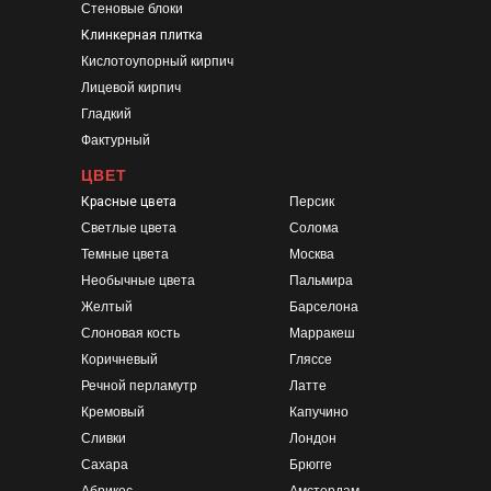
Стеновые блоки
Клинкерная плитка
Кислотоупорный кирпич
Лицевой кирпич
Гладкий
Фактурный
ЦВЕТ
Красные цвета
Персик
Светлые цвета
Солома
Темные цвета
Москва
Необычные цвета
Пальмира
Желтый
Барселона
Слоновая кость
Марракеш
Коричневый
Гляссе
Речной перламутр
Латте
Кремовый
Капучино
Сливки
Лондон
Сахара
Брюгге