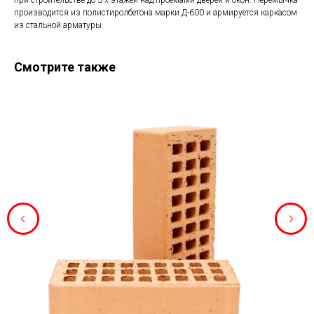
при строительстве до 3-х этажей над проемами дверей и окон. Перемычка
производится из полистиролбетона марки Д-600 и армируется каркасом
из стальной арматуры.
Смотрите также