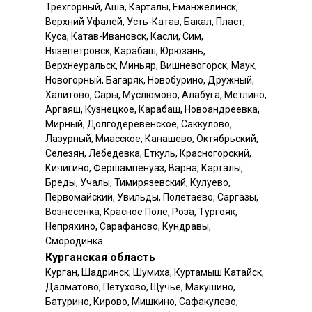
Трехгорный, Аша, Карталы, Еманжелинск,
Верхний Уфалей, Усть-Катав, Бакал, Пласт,
Куса, Катав-Ивановск, Касли, Сим,
Нязепетровск, Карабаш, Юрюзань,
Верхнеуральск, Миньяр, Вишневогорск, Маук,
Новогорный, Багаряк, Новобурино, Дружный,
Халитово, Сары, Муслюмово, Алабуга, Метлино,
Аргаяш, Кузнецкое, Карабаш, Новоандреевка,
Мирный, Долгодеревенское, Саккулово,
Лазурный, Миасское, Канашево, Октябрьский,
Селезян, Лебедевка, Еткуль, Красногорский,
Кичигино, Фершампенуаз, Варна, Карталы,
Бреды, Учалы, Тимирязевский, Кулуево,
Первомайский, Увильды, Полетаево, Саргазы,
Вознесенка, Красное Поле, Роза, Тургояк,
Непряхино, Сарафаново, Кундравы,
Смородинка.
Курганская область
Курган, Шадринск, Шумиха, Куртамыш Катайск,
Далматово, Петухово, Щучье, Макушино,
Батурино, Кирово, Мишкино, Сафакулево,