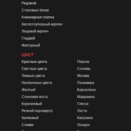
Рядовой
Стеновые блоки
Клинкерная плитка
Кислотоупорный кирпич
Лицевой кирпич
Гладкий
Фактурный
ЦВЕТ
Красные цвета
Персик
Светлые цвета
Солома
Темные цвета
Москва
Необычные цвета
Пальмира
Желтый
Барселона
Слоновая кость
Марракеш
Коричневый
Гляссе
Речной перламутр
Латте
Кремовый
Капучино
Сливки
Лондон