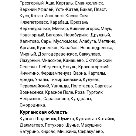
Трехгорный, Аша, Карталы, Еманжелинск,
Верхний Уфалей, Усть-Катав, Бакал, Пласт,
Куса, Катав-Ивановск, Касли, Сим,
Нязепетровск, Карабаш, Юрюзань,
Верхнеуральск, Миньяр, Вишневогорск, Маук,
Новогорный, Багаряк, Новобурино, Дружный,
Халитово, Сары, Муслюмово, Алабуга, Метлино,
Аргаяш, Кузнецкое, Карабаш, Новоандреевка,
Мирный, Долгодеревенское, Саккулово,
Лазурный, Миасское, Канашево, Октябрьский,
Селезян, Лебедевка, Еткуль, Красногорский,
Кичигино, Фершампенуаз, Варна, Карталы,
Бреды, Учалы, Тимирязевский, Кулуево,
Первомайский, Увильды, Полетаево, Саргазы,
Вознесенка, Красное Поле, Роза, Тургояк,
Непряхино, Сарафаново, Кундравы,
Смородинка.
Курганская область
Курган, Шадринск, Шумиха, Куртамыш Катайск,
Далматово, Петухово, Щучье, Макушино,
Батурино, Кирово, Мишкино, Сафакулево,