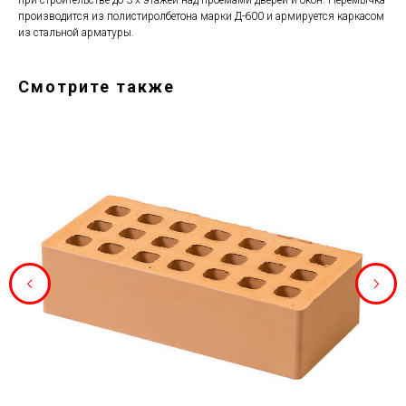
при строительстве до 3-х этажей над проемами дверей и окон. Перемычка
производится из полистиролбетона марки Д-600 и армируется каркасом
из стальной арматуры.
Смотрите также