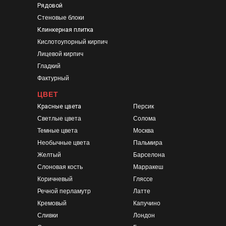
Рядовой
Стеновые блоки
Клинкерная плитка
Кислотоупорный кирпич
Лицевой кирпич
Гладкий
Фактурный
ЦВЕТ
Красные цвета
Персик
Светлые цвета
Солома
Темные цвета
Москва
Необычные цвета
Пальмира
Желтый
Барселона
Слоновая кость
Марракеш
Коричневый
Гляссе
Речной перламутр
Латте
Кремовый
Капучино
Сливки
Лондон