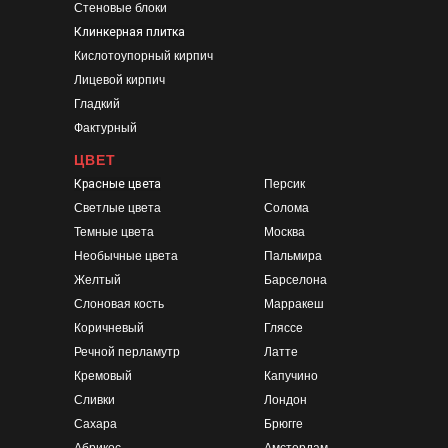
Стеновые блоки
Клинкерная плитка
Кислотоупорный кирпич
Лицевой кирпич
Гладкий
Фактурный
ЦВЕТ
Красные цвета
Персик
Светлые цвета
Солома
Темные цвета
Москва
Необычные цвета
Пальмира
Желтый
Барселона
Слоновая кость
Марракеш
Коричневый
Гляссе
Речной перламутр
Латте
Кремовый
Капучино
Сливки
Лондон
Сахара
Брюгге