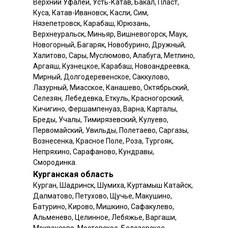
Верхний Уфалей, Усть-Катав, Бакал, Пласт,
Куса, Катав-Ивановск, Касли, Сим,
Нязепетровск, Карабаш, Юрюзань,
Верхнеуральск, Миньяр, Вишневогорск, Маук,
Новогорный, Багаряк, Новобурино, Дружный,
Халитово, Сары, Муслюмово, Алабуга, Метлино,
Аргаяш, Кузнецкое, Карабаш, Новоандреевка,
Мирный, Долгодеревенское, Саккулово,
Лазурный, Миасское, Канашево, Октябрьский,
Селезян, Лебедевка, Еткуль, Красногорский,
Кичигино, Фершампенуаз, Варна, Карталы,
Бреды, Учалы, Тимирязевский, Кулуево,
Первомайский, Увильды, Полетаево, Саргазы,
Вознесенка, Красное Поле, Роза, Тургояк,
Непряхино, Сарафаново, Кундравы,
Смородинка.
Курганская область
Курган, Шадринск, Шумиха, Куртамыш Катайск,
Далматово, Петухово, Щучье, Макушино,
Батурино, Кирово, Мишкино, Сафакулево,
Альменево, Целинное, Лебяжье, Варгаши,