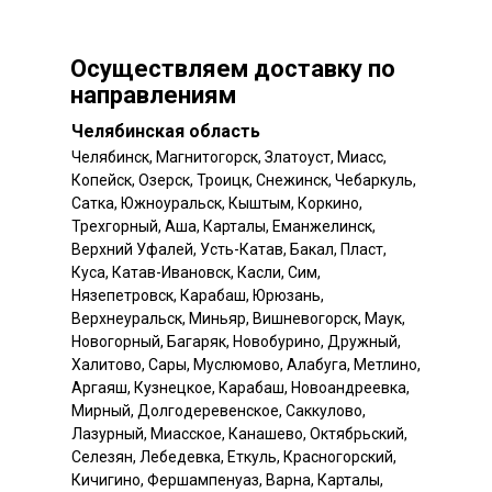
Осуществляем доставку по
направлениям
Челябинская область
Челябинск, Магнитогорск, Златоуст, Миасс,
Копейск, Озерск, Троицк, Снежинск, Чебаркуль,
Сатка, Южноуральск, Кыштым, Коркино,
Трехгорный, Аша, Карталы, Еманжелинск,
Верхний Уфалей, Усть-Катав, Бакал, Пласт,
Куса, Катав-Ивановск, Касли, Сим,
Нязепетровск, Карабаш, Юрюзань,
Верхнеуральск, Миньяр, Вишневогорск, Маук,
Новогорный, Багаряк, Новобурино, Дружный,
Халитово, Сары, Муслюмово, Алабуга, Метлино,
Аргаяш, Кузнецкое, Карабаш, Новоандреевка,
Мирный, Долгодеревенское, Саккулово,
Лазурный, Миасское, Канашево, Октябрьский,
Селезян, Лебедевка, Еткуль, Красногорский,
Кичигино, Фершампенуаз, Варна, Карталы,