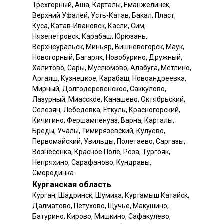
Трехгорный, Аша, Карталы, Еманжелинск,
Верхний Уфалей, Усть-Катав, Бакал, Пласт,
Куса, Катав-Ивановск, Касли, Сим,
Нязепетровск, Карабаш, Юрюзань,
Верхнеуральск, Миньяр, Вишневогорск, Маук,
Новогорный, Багаряк, Новобурино, Дружный,
Халитово, Сары, Муслюмово, Алабуга, Метлино,
Аргаяш, Кузнецкое, Карабаш, Новоандреевка,
Мирный, Долгодеревенское, Саккулово,
Лазурный, Миасское, Канашево, Октябрьский,
Селезян, Лебедевка, Еткуль, Красногорский,
Кичигино, Фершампенуаз, Варна, Карталы,
Бреды, Учалы, Тимирязевский, Кулуево,
Первомайский, Увильды, Полетаево, Саргазы,
Вознесенка, Красное Поле, Роза, Тургояк,
Непряхино, Сарафаново, Кундравы,
Смородинка.
Курганская область
Курган, Шадринск, Шумиха, Куртамыш Катайск,
Далматово, Петухово, Щучье, Макушино,
Батурино, Кирово, Мишкино, Сафакулево,