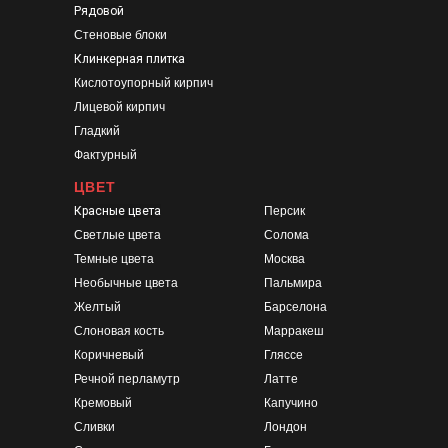
Рядовой
Стеновые блоки
Клинкерная плитка
Кислотоупорный кирпич
Лицевой кирпич
Гладкий
Фактурный
ЦВЕТ
Красные цвета
Персик
Светлые цвета
Солома
Темные цвета
Москва
Необычные цвета
Пальмира
Желтый
Барселона
Слоновая кость
Марракеш
Коричневый
Гляссе
Речной перламутр
Латте
Кремовый
Капучино
Сливки
Лондон