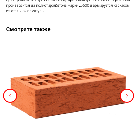
при строительстве до 3-х этажей над проемами дверей и окон. Перемычка
производится из полистиролбетона марки Д-600 и армируется каркасом
из стальной арматуры.
Смотрите также