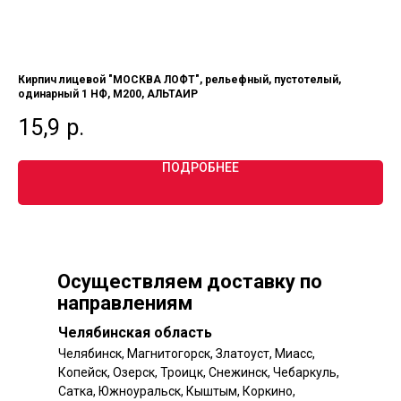
Кирпич лицевой "МОСКВА ЛОФТ", рельефный, пустотелый,
Кир
одинарный 1 НФ, М200, АЛЬТАИР
по
15,9
р.
3
ПОДРОБНЕЕ
Осуществляем доставку по
направлениям
Челябинская область
Челябинск, Магнитогорск, Златоуст, Миасс,
Копейск, Озерск, Троицк, Снежинск, Чебаркуль,
Сатка, Южноуральск, Кыштым, Коркино,