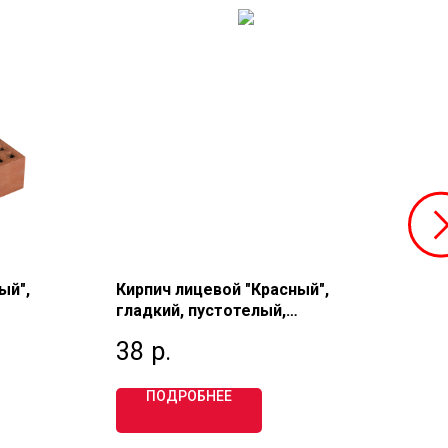
ый",
Кирпич лицевой "Красный",
Кир
гладкий, пустотелый,
гла
00,
одинарный 1 НФ, М150, Фурбау
оди
38
р.
12
(УГК) Томск
ЗА
ПОДРОБНЕЕ