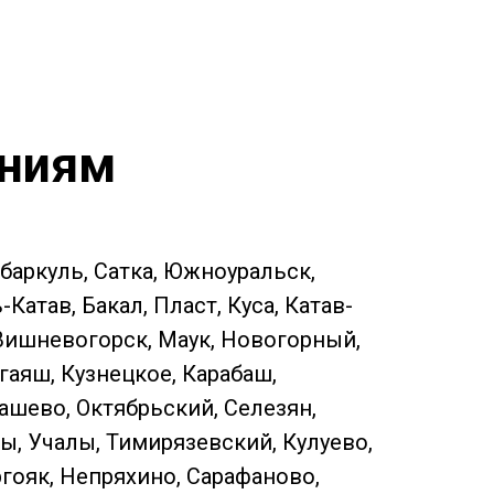
ениям
ебаркуль, Сатка, Южноуральск,
атав, Бакал, Пласт, Куса, Катав-
 Вишневогорск, Маук, Новогорный,
гаяш, Кузнецкое, Карабаш,
ашево, Октябрьский, Селезян,
ы, Учалы, Тимирязевский, Кулуево,
ргояк, Непряхино, Сарафаново,