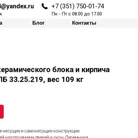
74@yandex.ru
+7 (351) 750-01-74
Блог
Контакты
к
Пн - Пт с 08.00 до 17.00
а
Блог
Контакты
ерамического блока и кирпича
Б 33.25.219, вес 109 кг
е несущие и самонесущие конструкции
жей над проемами дверей и окон. Перемычка