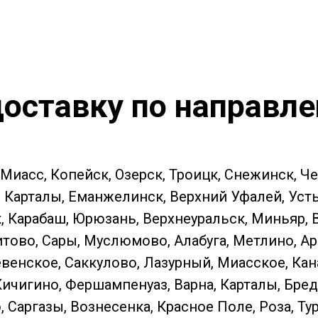
оставку по направл
 Миасс, Копейск, Озерск, Троицк, Снежинск, Ч
Карталы, Еманжелинск, Верхний Уфалей, Усть-К
к, Карабаш, Юрюзань, Верхнеуральск, Миньяр,
тово, Сары, Муслюмово, Алабуга, Метлино, Ар
енское, Саккулово, Лазурный, Миасское, Кан
Кичигино, Фершампенуаз, Варна, Карталы, Бред
Саргазы, Вознесенка, Красное Поле, Роза, Ту