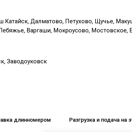
ш Катайск, Далматово, Петухово, Щучье, Маку
Лебяжье, Варгаши, Мокроусово, Мостовское, 
к, Заводоуковск
авка длинномером
Разгрузка и подача на 