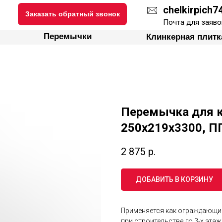
chelkirpich
Заказать обратный звонок
ки
Перемычки
Клинкерная плитка
Почта для заяво
Перемычки
Клинкерная плитк
Перемычка для к
250х219х3300, ПП
2 875
р.
ДОБАВИТЬ В КОРЗИНУ
Применяется как ограждающи
при строительстве до 3-х эта