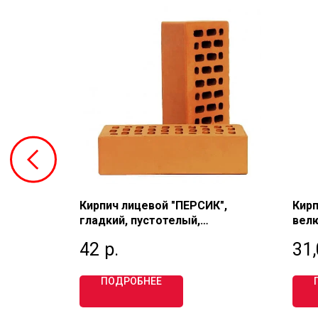
РАКЕШ
Кирпич лицевой "ПЕРСИК",
Кирп
гладкий, пустотелый,
велю
 1 НФ,
одинарный 1 НФ, М200,
утол
42
р.
31
ЛИКОЛОР
Фурб
ПОДРОБНЕЕ