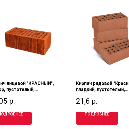
ич лицевой "КРАСНЫЙ",
Кирпич рядовой "Красн
р, пустотелый,
гладкий, пустотелый,
щенный 1,4 НФ, М150,
полуторный 1,4 НФ, М2
,05
р.
21,6
р.
ау (УГК)
КЕММА
ПОДРОБНЕЕ
ПОДРОБНЕЕ