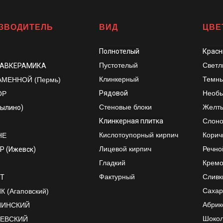
ЗВОДИТЕЛЬ
ВИД
ЦВЕ
Полнотелый
Красн
Пустотелый
Светл
ЛАВКЕРАМИКА
Клинкерный
Темны
АМЕННОЙ (Пермь)
Рядовой
Необы
ОР
Стеновые блоки
Желт
рылино)
Клинкерная плитка
Слоно
Кислотоупорный кирпич
Корич
НЕ
Лицевой кирпич
Речно
Р (Ижевск)
Гладкий
Крем
Фактурный
Сливк
Т
Сахар
 (Агаповский)
Абрик
ЛИНСКИЙ
Шоко
ЕЕВСКИЙ