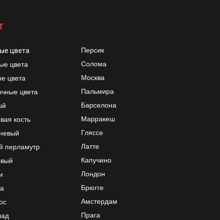
Т
Персик
ые цвета
Солома
ые цвета
Москва
е цвета
Пальмира
чные цвета
Барселона
ый
Марракеш
вая кость
Гляссе
невый
Латте
й перламутр
Капучино
овый
Лондон
и
Брюгге
а
Амстердам
ос
Прага
лад