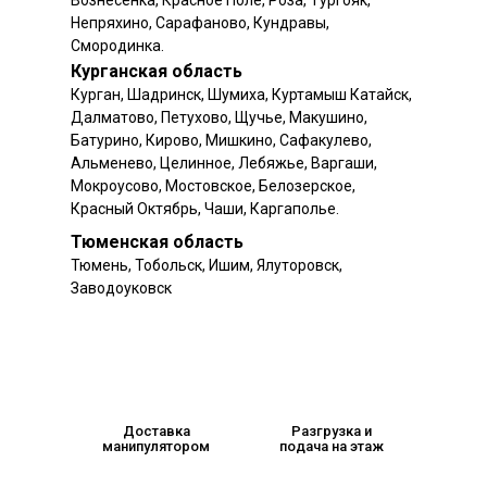
Вознесенка, Красное Поле, Роза, Тургояк,
Непряхино, Сарафаново, Кундравы,
Смородинка.
Курганская область
Курган, Шадринск, Шумиха, Куртамыш Катайск,
Далматово, Петухово, Щучье, Макушино,
Батурино, Кирово, Мишкино, Сафакулево,
Альменево, Целинное, Лебяжье, Варгаши,
Мокроусово, Мостовское, Белозерское,
Красный Октябрь, Чаши, Каргаполье.
Тюменская область
Тюмень, Тобольск, Ишим, Ялуторовск,
Заводоуковск
Доставка
Разгрузка и
манипулятором
подача на этаж