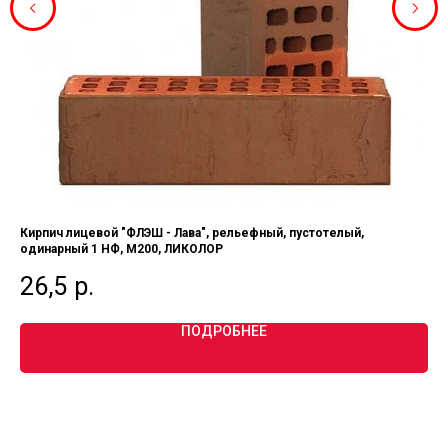
Кирпич лицевой "ФЛЭШ - Лава", рельефный, пустотелый,
Ки
одинарный 1 НФ, М200, ЛИКОЛОР
пу
26,5
р.
9
ПОДРОБНЕЕ