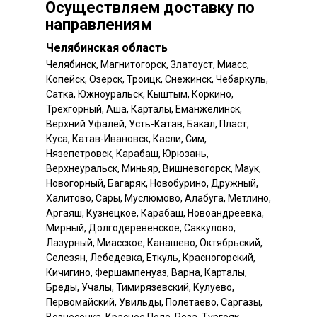
Осуществляем доставку по
направлениям
Челябинская область
Челябинск, Магнитогорск, Златоуст, Миасс,
Копейск, Озерск, Троицк, Снежинск, Чебаркуль,
Сатка, Южноуральск, Кыштым, Коркино,
Трехгорный, Аша, Карталы, Еманжелинск,
Верхний Уфалей, Усть-Катав, Бакал, Пласт,
Куса, Катав-Ивановск, Касли, Сим,
Нязепетровск, Карабаш, Юрюзань,
Верхнеуральск, Миньяр, Вишневогорск, Маук,
Новогорный, Багаряк, Новобурино, Дружный,
Халитово, Сары, Муслюмово, Алабуга, Метлино,
Аргаяш, Кузнецкое, Карабаш, Новоандреевка,
Мирный, Долгодеревенское, Саккулово,
Лазурный, Миасское, Канашево, Октябрьский,
Селезян, Лебедевка, Еткуль, Красногорский,
Кичигино, Фершампенуаз, Варна, Карталы,
Бреды, Учалы, Тимирязевский, Кулуево,
Первомайский, Увильды, Полетаево, Саргазы,