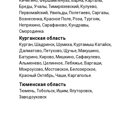
Кичигино, Фершампенуаз, Варна, Карталы,
Бреды, Учалы, Тимирязевский, Кулуево,
Первомайский, Увильды, Полетаево, Саргазы,
Вознесенка, Красное Поле, Роза, Тургояк,
Непряхино, Сарафаново, Кундравы,
Смородинка.
Курганская область
Курган, Шадринск, Шумиха, Куртамыш Катайск,
Далматово, Петухово, Щучье, Макушино,
Батурино, Кирово, Мишкино, Сафакулево,
Альменево, Целинное, Лебяжье, Варгаши,
Мокроусово, Мостовское, Белозерское,
Красный Октябрь, Чаши, Каргаполье.
Тюменская область
Тюмень, Тобольск, Ишим, Ялуторовск,
Заводоуковск