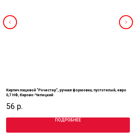
Кирпич лицевой "Рочестер", ручная формовка, пустотелый, евро
Кир
0,7 НФ, Кирово-Чепецкий
од
56
р.
9
ПОДРОБНЕЕ