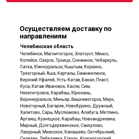
Осуществляем доставку по
направлениям
Челябинская область
Челябинск, Магнитогорск, Златоуст, Миасс,
Копейск, Озерск, Троицк, Снежинск, Чебаркуль,
Сатка, Южноуральск, Кыштым, Коркино,
Трехгорный, Аша, Карталы, Еманжелинск,
Верхний Уфалей, Усть-Катав, Бакал, Пласт,
Куса, Катав-Ивановск, Касли, Сим,
Нязепетровск, Карабаш, Юрюзань,
Верхнеуральск, Миньяр, Вишневогорск, Маук,
Новогорный, Багаряк, Новобурино, Дружный,
Халитово, Сары, Муслюмово, Алабуга, Метлино,
Аргаяш, Кузнецкое, Карабаш, Новоандреевка,
Мирный, Долгодеревенское, Саккулово,
Лазурный, Миасское, Канашево, Октябрьский,
Селезян, Лебедевка, Еткуль, Красногорский,