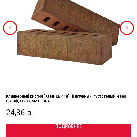
Клинкерный кирпич "КЛИНКЕР 18", фактурный, пустотелый, евро
Ки
0,7 НФ, М300, МАТТОНЕ
од
24,36
р.
1
ПОДРОБНЕЕ