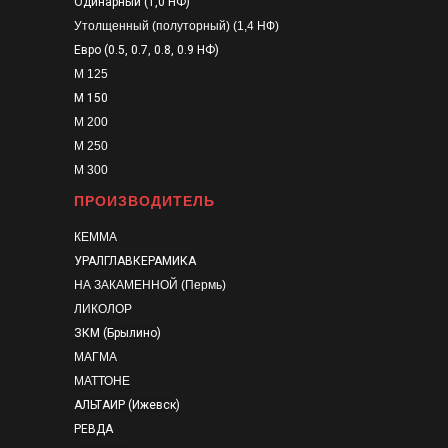
Одинарный (1,0 НФ)
Утолщенный (полуторный) (1,4 НФ)
Евро (0.5, 0.7, 0.8, 0.9 НФ)
М 125
М 150
М 200
М 250
М 300
ПРОИЗВОДИТЕЛЬ
КЕММА
УРАЛГЛАВКЕРАМИКА
НА ЗАКАМЕННОЙ (Пермь)
ЛИКОЛОР
ЗКМ (Брылино)
МАГМА
МАТТОНЕ
АЛЬТАИР (Ижевск)
РЕВДА