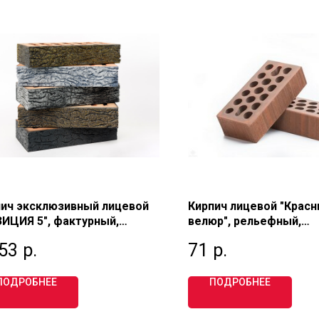
пич эксклюзивный лицевой
Кирпич лицевой "Крас
ИЦИЯ 5", фактурный,
велюр", рельефный,
отелый, евро 0,8 НФ, М200,
пустотелый, одинарный
,53
р.
71
р.
ТОНЕ
М200, ВИНЗИЛИНСКИЙ
ПОДРОБНЕЕ
ПОДРОБНЕЕ