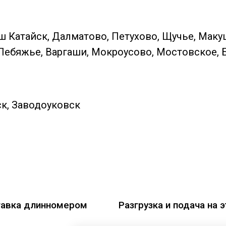
ш Катайск, Далматово, Петухово, Щучье, Маку
Лебяжье, Варгаши, Мокроусово, Мостовское, 
к, Заводоуковск
авка длинномером
Разгрузка и подача на 