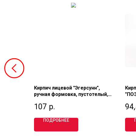
лицевой
Кирпич лицевой "Эгерсунн",
Кир
ый,
ручная формовка, пустотелый,
"ПОЗ
Ф, М200,
евро 0,63 НФ, Кирово-Чепецкий
пуст
107
р.
94
МАТ
ПОДРОБНЕЕ