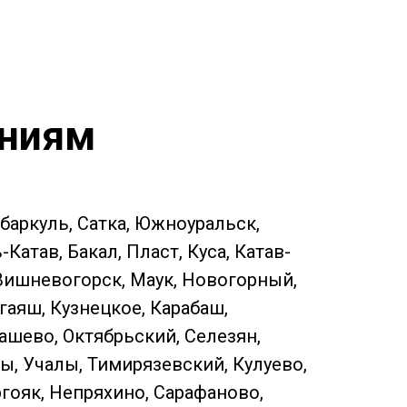
ениям
ебаркуль, Сатка, Южноуральск,
атав, Бакал, Пласт, Куса, Катав-
 Вишневогорск, Маук, Новогорный,
гаяш, Кузнецкое, Карабаш,
ашево, Октябрьский, Селезян,
ы, Учалы, Тимирязевский, Кулуево,
ргояк, Непряхино, Сарафаново,