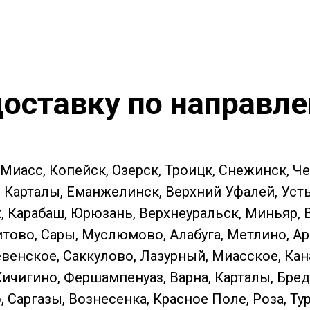
оставку по направл
 Миасс, Копейск, Озерск, Троицк, Снежинск, Ч
Карталы, Еманжелинск, Верхний Уфалей, Усть-К
к, Карабаш, Юрюзань, Верхнеуральск, Миньяр,
тово, Сары, Муслюмово, Алабуга, Метлино, Ар
енское, Саккулово, Лазурный, Миасское, Кан
Кичигино, Фершампенуаз, Варна, Карталы, Бред
Саргазы, Вознесенка, Красное Поле, Роза, Ту