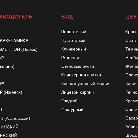
ЗВОДИТЕЛЬ
ВИД
ЦВЕ
Полнотелый
Красн
Пустотелый
Светл
ЛАВКЕРАМИКА
Клинкерный
Темны
АМЕННОЙ (Пермь)
Рядовой
Необы
ОР
Стеновые блоки
Желт
рылино)
Клинкерная плитка
Слоно
Кислотоупорный кирпич
Корич
НЕ
Лицевой кирпич
Речно
Р (Ижевск)
Гладкий
Крем
Фактурный
Сливк
Т
Сахар
 (Агаповский)
Абрик
ЛИНСКИЙ
Шоко
ЕЕВСКИЙ