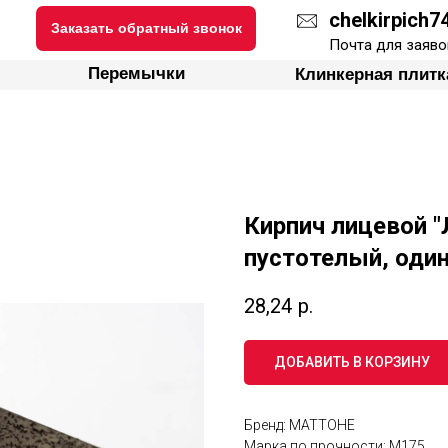
chelkirpich
Заказать обратный звонок
ки
Перемычки
Клинкерная плитка
Почта для заяво
Перемычки
Клинкерная плитк
Кирпич лицевой 
пустотелый, оди
28,24
р.
ДОБАВИТЬ В КОРЗИНУ
Бренд: МАТТОНЕ
Марка по прочности: М175