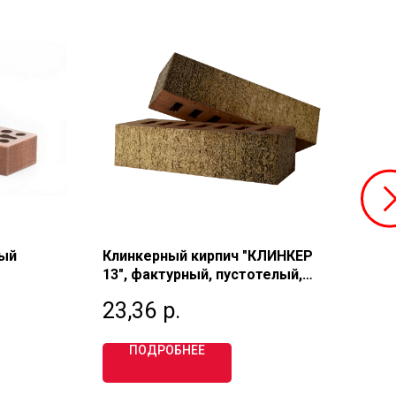
ный
Клинкерный кирпич "КЛИНКЕР
Кир
13", фактурный, пустотелый,
"ПО
 1 НФ,
евро 0,7 НФ, М300, МАТТОНЕ
пус
23,36
р.
94
МА
ПОДРОБНЕЕ