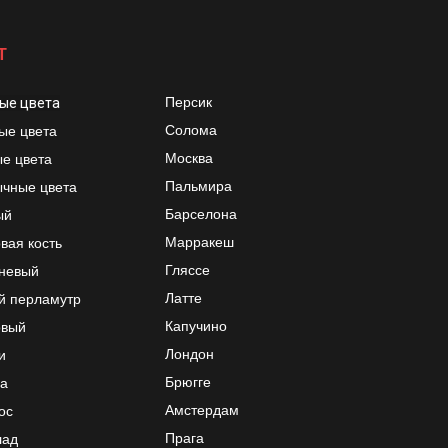
Т
Персик
ые цвета
Солома
ые цвета
Москва
е цвета
Пальмира
чные цвета
Барселона
ый
Марракеш
вая кость
Гляссе
невый
Латте
й перламутр
Капучино
овый
Лондон
и
Брюгге
а
Амстердам
ос
Прага
лад