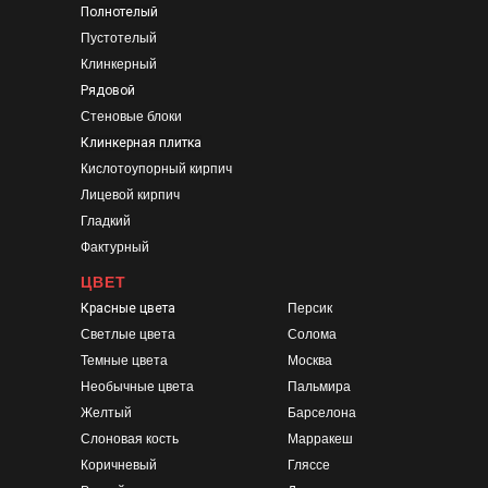
Полнотелый
Пустотелый
Клинкерный
Рядовой
Стеновые блоки
Клинкерная плитка
Кислотоупорный кирпич
Лицевой кирпич
Гладкий
Фактурный
ЦВЕТ
Красные цвета
Персик
Светлые цвета
Солома
Темные цвета
Москва
Необычные цвета
Пальмира
Желтый
Барселона
Слоновая кость
Марракеш
Коричневый
Гляссе