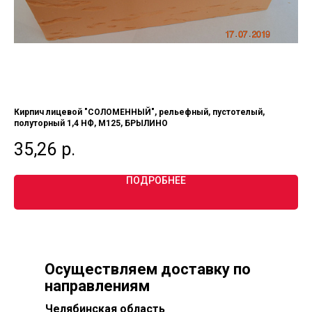
Кирпич лицевой "СОЛОМЕННЫЙ", рельефный, пустотелый,
Кир
полуторный 1,4 НФ, М125, БРЫЛИНО
по
35,26
р.
3
ПОДРОБНЕЕ
Осуществляем доставку по
направлениям
Челябинская область