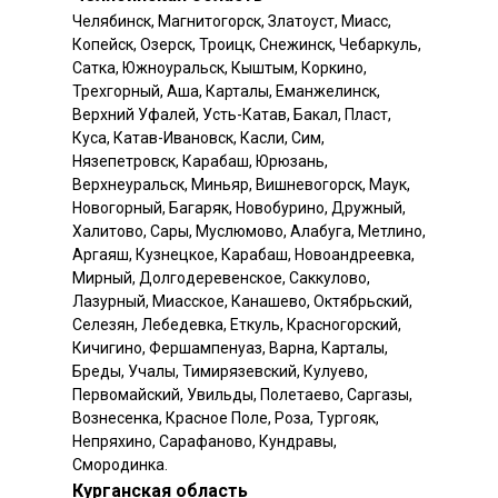
Челябинск, Магнитогорск, Златоуст, Миасс,
Копейск, Озерск, Троицк, Снежинск, Чебаркуль,
Сатка, Южноуральск, Кыштым, Коркино,
Трехгорный, Аша, Карталы, Еманжелинск,
Верхний Уфалей, Усть-Катав, Бакал, Пласт,
Куса, Катав-Ивановск, Касли, Сим,
Нязепетровск, Карабаш, Юрюзань,
Верхнеуральск, Миньяр, Вишневогорск, Маук,
Новогорный, Багаряк, Новобурино, Дружный,
Халитово, Сары, Муслюмово, Алабуга, Метлино,
Аргаяш, Кузнецкое, Карабаш, Новоандреевка,
Мирный, Долгодеревенское, Саккулово,
Лазурный, Миасское, Канашево, Октябрьский,
Селезян, Лебедевка, Еткуль, Красногорский,
Кичигино, Фершампенуаз, Варна, Карталы,
Бреды, Учалы, Тимирязевский, Кулуево,
Первомайский, Увильды, Полетаево, Саргазы,
Вознесенка, Красное Поле, Роза, Тургояк,
Непряхино, Сарафаново, Кундравы,
Смородинка.
Курганская область