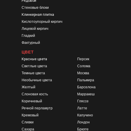
Рядовой
Стеновые блоки
Клинкерная плитка
Кислотоупорный кирпич
Лицевой кирпич
Гладкий
Фактурный
ЦВЕТ
Красные цвета
Персик
Светлые цвета
Солома
Темные цвета
Москва
Необычные цвета
Пальмира
Желтый
Барселона
Слоновая кость
Марракеш
Коричневый
Гляссе
Речной перламутр
Латте
Кремовый
Капучино
Сливки
Лондон
Сахара
Брюгге