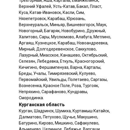
Трехгорный, Аша, Карталы, Еманжелинск,
Верхний Уфалей, Усть-Катав, Бакал, Пласт,
Куса, Катав-Ивановск, Касли, Сим,
Нязепетровск, Карабаш, Юрюзань,
Верхнеуральск, Миньяр, Вишневогорск, Маук,
Новогорный, Багаряк, Новобурино, Дружный,
Халитово, Сары, Муслюмово, Алабуга, Метлино,
Аргаяш, Кузнецкое, Карабаш, Новоандреевка,
Мирный, Долгодеревенское, Саккулово,
Лазурный, Миасское, Канашево, Октябрьский,
Селезян, Лебедевка, Еткуль, Красногорский,
Кичигино, Фершампенуаз, Варна, Карталы,
Бреды, Учалы, Тимирязевский, Кулуево,
Первомайский, Увильды, Полетаево, Саргазы,
Вознесенка, Красное Поле, Роза, Тургояк,
Непряхино, Сарафаново, Кундравы,
Смородинка.
Курганская область
Курган, Шадринск, Шумиха, Куртамыш Катайск,
Далматово, Петухово, Щучье, Макушино,
Батурино, Кирово, Мишкино, Сафакулево,
Альменево, Целинное, Лебяжье, Варгаши,